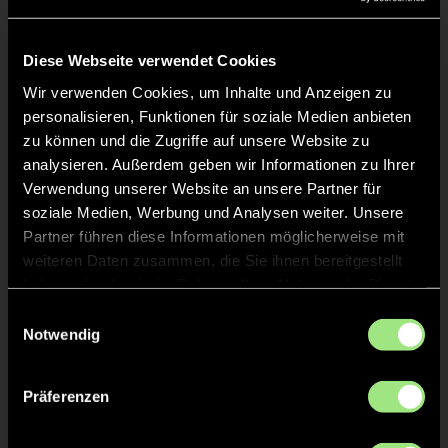
Liveticker
Keine Daten verfügbar.
Diese Webseite verwendet Cookies
Wir verwenden Cookies, um Inhalte und Anzeigen zu
personalisieren, Funktionen für soziale Medien anbieten
zu können und die Zugriffe auf unsere Website zu
analysieren. Außerdem geben wir Informationen zu Ihrer
Verwendung unserer Website an unsere Partner für
soziale Medien, Werbung und Analysen weiter. Unsere
Partner führen diese Informationen möglicherweise mit
weiteren Daten zusammen, die Sie ihnen bereitgestellt
haben oder die sie im Rahmen Ihrer Nutzung der Dienste
gesammelt haben.
Einwilligungsauswahl
Notwendig
Präferenzen