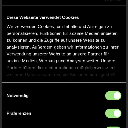
Liveticker
Keine Daten verfügbar.
Diese Webseite verwendet Cookies
Wir verwenden Cookies, um Inhalte und Anzeigen zu
personalisieren, Funktionen für soziale Medien anbieten
zu können und die Zugriffe auf unsere Website zu
analysieren. Außerdem geben wir Informationen zu Ihrer
Verwendung unserer Website an unsere Partner für
soziale Medien, Werbung und Analysen weiter. Unsere
Partner führen diese Informationen möglicherweise mit
weiteren Daten zusammen, die Sie ihnen bereitgestellt
haben oder die sie im Rahmen Ihrer Nutzung der Dienste
gesammelt haben.
Einwilligungsauswahl
Notwendig
Präferenzen