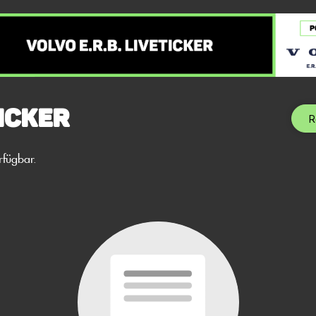
icker
R
rfügbar.