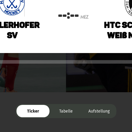
--:--
MEZ
lerhofer
HTC S
SV
Weiß 
Ticker
Tabelle
Aufstellung