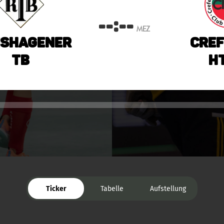
--:--
MEZ
nshagener
Cref
TB
HT
Ticker
Tabelle
Aufstellung