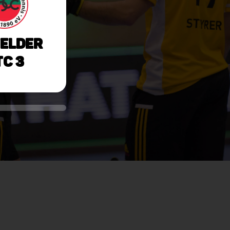
elder
C 3