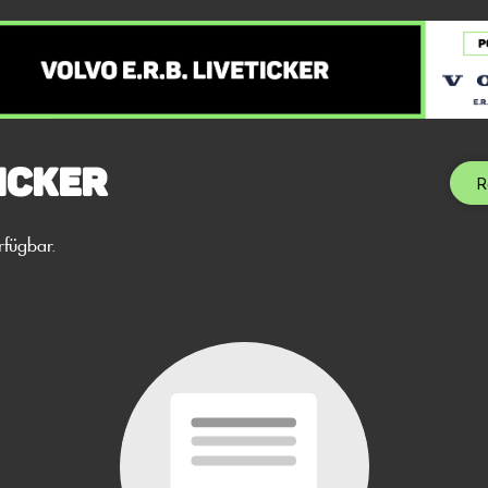
icker
R
rfügbar.