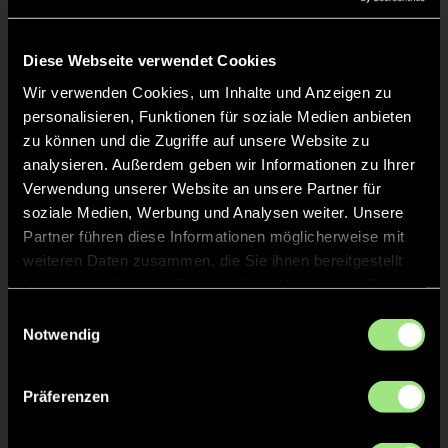
Liveticker
Keine Daten verfügbar.
Diese Webseite verwendet Cookies
Wir verwenden Cookies, um Inhalte und Anzeigen zu
personalisieren, Funktionen für soziale Medien anbieten
zu können und die Zugriffe auf unsere Website zu
analysieren. Außerdem geben wir Informationen zu Ihrer
Verwendung unserer Website an unsere Partner für
soziale Medien, Werbung und Analysen weiter. Unsere
Partner führen diese Informationen möglicherweise mit
weiteren Daten zusammen, die Sie ihnen bereitgestellt
haben oder die sie im Rahmen Ihrer Nutzung der Dienste
gesammelt haben.
Einwilligungsauswahl
Notwendig
Präferenzen