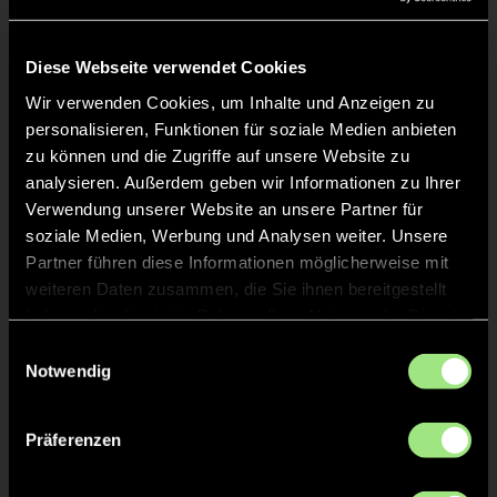
Liveticker
Keine Daten verfügbar.
Diese Webseite verwendet Cookies
Wir verwenden Cookies, um Inhalte und Anzeigen zu
personalisieren, Funktionen für soziale Medien anbieten
zu können und die Zugriffe auf unsere Website zu
analysieren. Außerdem geben wir Informationen zu Ihrer
Verwendung unserer Website an unsere Partner für
soziale Medien, Werbung und Analysen weiter. Unsere
Partner führen diese Informationen möglicherweise mit
weiteren Daten zusammen, die Sie ihnen bereitgestellt
haben oder die sie im Rahmen Ihrer Nutzung der Dienste
gesammelt haben.
Einwilligungsauswahl
Notwendig
Präferenzen