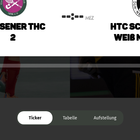
--:--
MEZ
rsener THC
HTC S
2
Weiß 
Ticker
Tabelle
Aufstellung