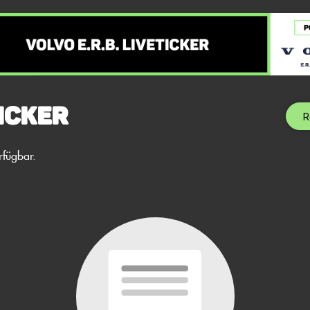
icker
R
rfügbar.