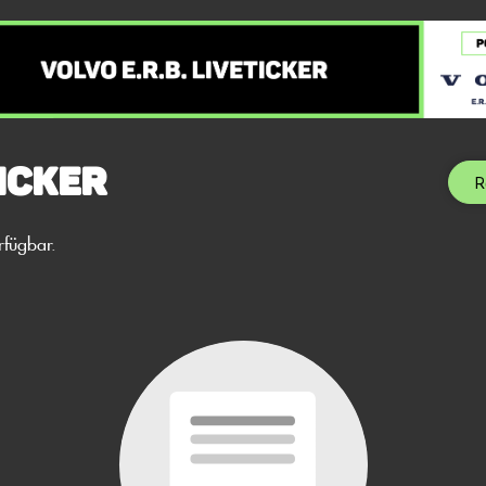
icker
R
rfügbar.