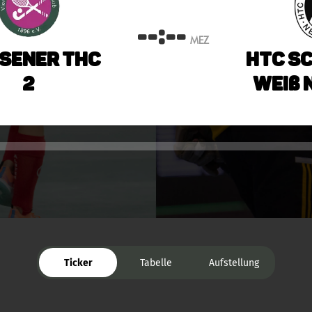
--:--
MEZ
rsener THC
HTC S
2
Weiß 
Ticker
Tabelle
Aufstellung