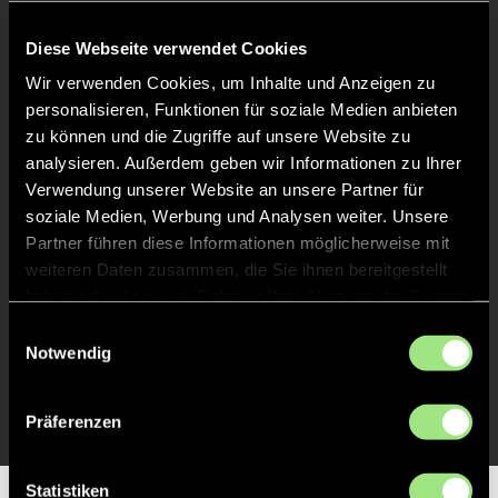
Diese Webseite verwendet Cookies
Liveticker
Wir verwenden Cookies, um Inhalte und Anzeigen zu
personalisieren, Funktionen für soziale Medien anbieten
Abpfiff
20'
zu können und die Zugriffe auf unsere Website zu
Spiel beendet
analysieren. Außerdem geben wir Informationen zu Ihrer
Verwendung unserer Website an unsere Partner für
soziale Medien, Werbung und Analysen weiter. Unsere
TOR 1:0, FELDTOR
3'
Partner führen diese Informationen möglicherweise mit
weiteren Daten zusammen, die Sie ihnen bereitgestellt
haben oder die sie im Rahmen Ihrer Nutzung der Dienste
TOR 1:0, FELDTOR
2'
gesammelt haben.
Einwilligungsauswahl
Notwendig
TOR 1:0, FELDTOR
1'
Präferenzen
Statistiken