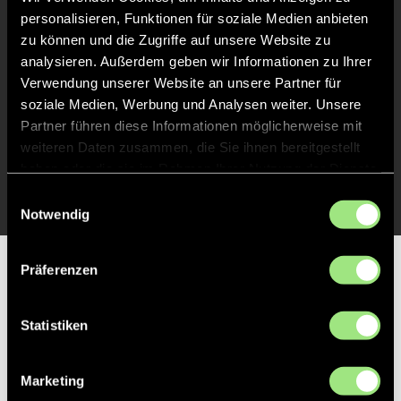
Abpfiff
personalisieren, Funktionen für soziale Medien anbieten
20'
zu können und die Zugriffe auf unsere Website zu
Spiel beendet
analysieren. Außerdem geben wir Informationen zu Ihrer
Verwendung unserer Website an unsere Partner für
TOR 0:1, FELDTOR
11'
soziale Medien, Werbung und Analysen weiter. Unsere
Partner führen diese Informationen möglicherweise mit
weiteren Daten zusammen, die Sie ihnen bereitgestellt
TOR 1:0, FELDTOR
1'
haben oder die sie im Rahmen Ihrer Nutzung der Dienste
gesammelt haben.
Einwilligungsauswahl
Notwendig
Präferenzen
Partner
Statistiken
Marketing