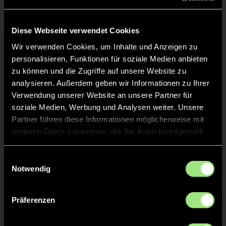
Liveticker
Keine Daten verfügbar.
Diese Webseite verwendet Cookies
Wir verwenden Cookies, um Inhalte und Anzeigen zu
personalisieren, Funktionen für soziale Medien anbieten
zu können und die Zugriffe auf unsere Website zu
analysieren. Außerdem geben wir Informationen zu Ihrer
Verwendung unserer Website an unsere Partner für
soziale Medien, Werbung und Analysen weiter. Unsere
Partner führen diese Informationen möglicherweise mit
weiteren Daten zusammen, die Sie ihnen bereitgestellt
haben oder die sie im Rahmen Ihrer Nutzung der Dienste
gesammelt haben.
Einwilligungsauswahl
Notwendig
Präferenzen