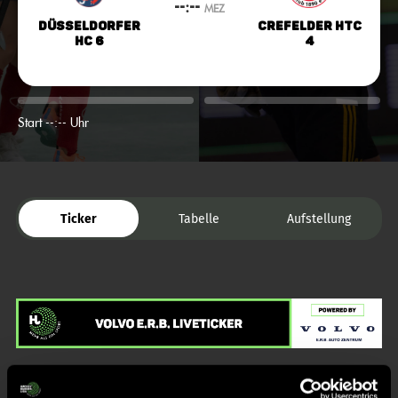
--:--
MEZ
Düsseldorfer
Crefelder HTC
HC 6
4
Start --:-- Uhr
Ticker
Tabelle
Aufstellung