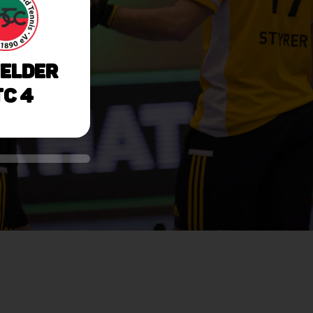
elder
C 4