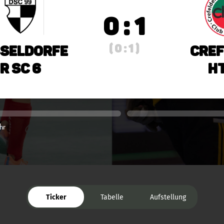
0 : 1
( 0 : 1 )
seldorfe
Cref
r SC 6
HT
hr
Ticker
Tabelle
Aufstellung