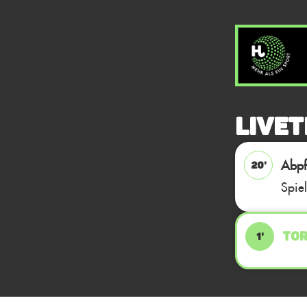
Livet
Abpfi
20'
Spie
TOR
1'