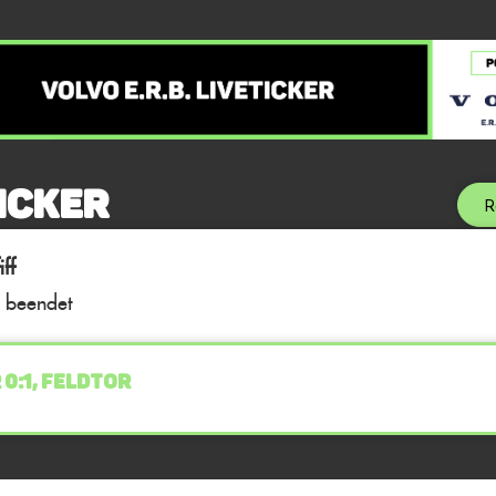
icker
R
ff
l beendet
 0:1, FELDTOR