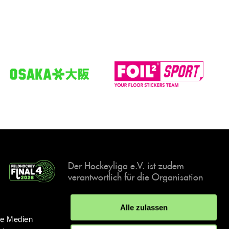
Der Hockeyliga e.V. ist zudem
verantwortlich für die Organisation
und Durchführung der Final4
Events, der deutschen Hockey-
Alle zulassen
Meisterschaften.
le Medien