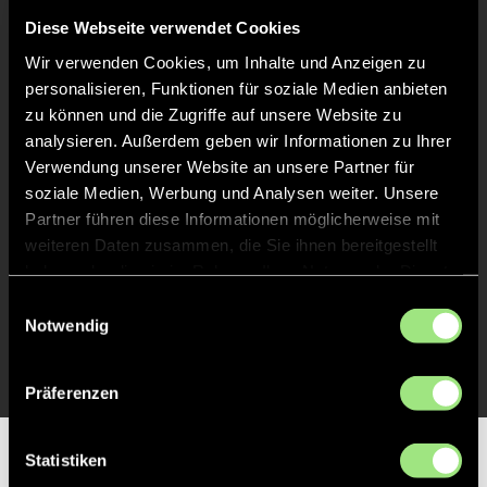
Liveticker
Diese Webseite verwendet Cookies
Wir verwenden Cookies, um Inhalte und Anzeigen zu
Abpfiff
20'
personalisieren, Funktionen für soziale Medien anbieten
Spiel beendet
zu können und die Zugriffe auf unsere Website zu
analysieren. Außerdem geben wir Informationen zu Ihrer
Verwendung unserer Website an unsere Partner für
TOR 0:1, FELDTOR
3'
soziale Medien, Werbung und Analysen weiter. Unsere
Partner führen diese Informationen möglicherweise mit
weiteren Daten zusammen, die Sie ihnen bereitgestellt
TOR 0:1, FELDTOR
2'
haben oder die sie im Rahmen Ihrer Nutzung der Dienste
gesammelt haben.
Einwilligungsauswahl
Notwendig
TOR 0:1, FELDTOR
1'
Präferenzen
Statistiken
Partner