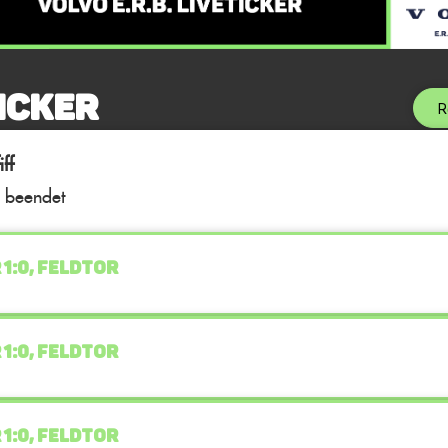
icker
R
ff
l beendet
 1:0, FELDTOR
 1:0, FELDTOR
 1:0, FELDTOR