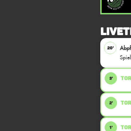
Livet
Abpfi
20'
Spie
TOR
3'
TOR
2'
TOR
1'