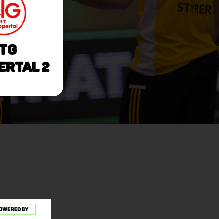
TG
rtal 2