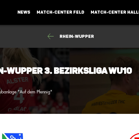
NEWS
MATCH-CENTER FELD
MATCH-CENTER HALL
Rhein-Wupper
n-Wupper 3. Bezirksliga wU10
ubanlage "Auf dem Pfennig"