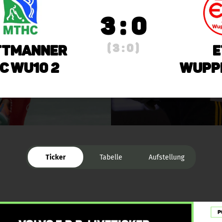
3 : 0
( 3 : 0 )
ttmanner
E
C wU10 2
Wuppe
Ticker
Tabelle
Aufstellung