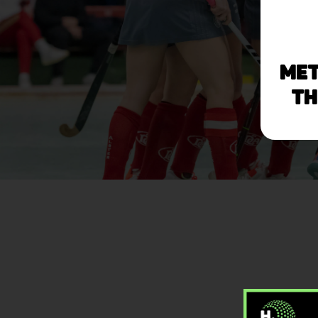
Me
TH