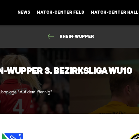
NEWS
MATCH-CENTER FELD
MATCH-CENTER HALL
Rhein-Wupper
n-Wupper 3. Bezirksliga wU10
ubanlage "Auf dem Pfennig"