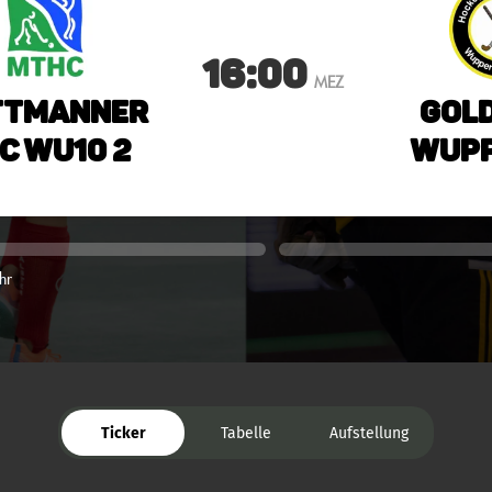
16:00
MEZ
ttmanner
Gold
C wU10 2
Wupp
hr
Ticker
Tabelle
Aufstellung