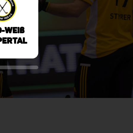
-Weiß
ertal