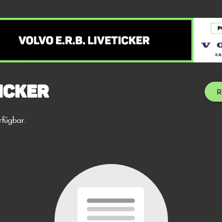
icker
R
rfügbar.