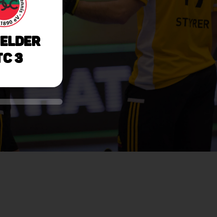
elder
C 3