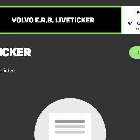
icker
R
rfügbar.