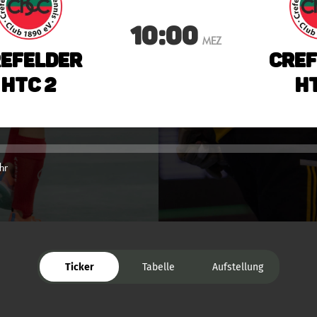
10:00
MEZ
efelder
Cref
HTC 2
HT
hr
Ticker
Tabelle
Aufstellung