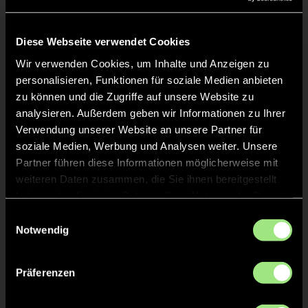
Liveticker
Keine Daten verfügbar.
Diese Webseite verwendet Cookies
Wir verwenden Cookies, um Inhalte und Anzeigen zu
personalisieren, Funktionen für soziale Medien anbieten
zu können und die Zugriffe auf unsere Website zu
analysieren. Außerdem geben wir Informationen zu Ihrer
Verwendung unserer Website an unsere Partner für
soziale Medien, Werbung und Analysen weiter. Unsere
Partner führen diese Informationen möglicherweise mit
weiteren Daten zusammen, die Sie ihnen bereitgestellt
haben oder die sie im Rahmen Ihrer Nutzung der Dienste
gesammelt haben.
Einwilligungsauswahl
Notwendig
Präferenzen