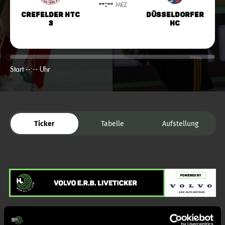
--:--
MEZ
Crefelder HTC
Düsseldorfer
3
HC
Start --:-- Uhr
Ticker
Tabelle
Aufstellung