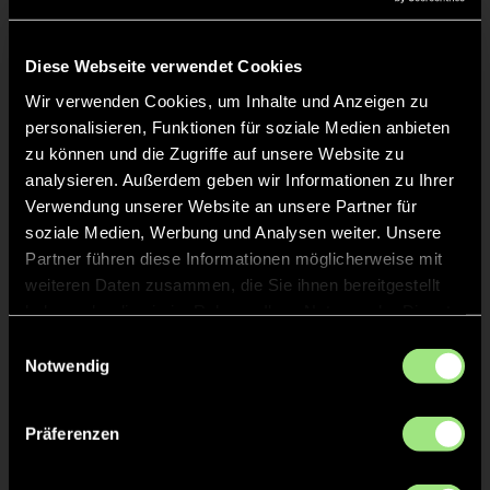
Liveticker
Keine Daten verfügbar.
Diese Webseite verwendet Cookies
Wir verwenden Cookies, um Inhalte und Anzeigen zu
personalisieren, Funktionen für soziale Medien anbieten
zu können und die Zugriffe auf unsere Website zu
analysieren. Außerdem geben wir Informationen zu Ihrer
Verwendung unserer Website an unsere Partner für
soziale Medien, Werbung und Analysen weiter. Unsere
Partner führen diese Informationen möglicherweise mit
weiteren Daten zusammen, die Sie ihnen bereitgestellt
haben oder die sie im Rahmen Ihrer Nutzung der Dienste
gesammelt haben.
Einwilligungsauswahl
Notwendig
Präferenzen