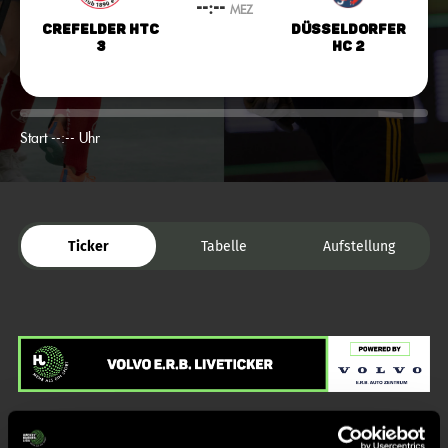
--:--
MEZ
Crefelder HTC
Düsseldorfer
3
HC 2
Start --:-- Uhr
Ticker
Tabelle
Aufstellung