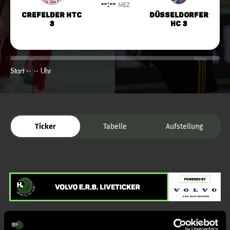
--:--
MEZ
Crefelder HTC
Düsseldorfer
3
HC 3
Start --:-- Uhr
Ticker
Tabelle
Aufstellung