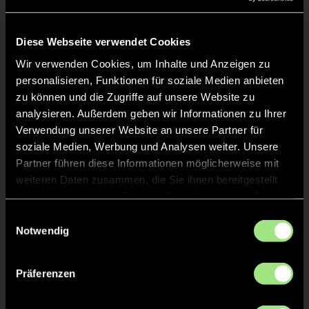
Liveticker
Keine Daten verfügbar.
Diese Webseite verwendet Cookies
Wir verwenden Cookies, um Inhalte und Anzeigen zu
personalisieren, Funktionen für soziale Medien anbieten
zu können und die Zugriffe auf unsere Website zu
analysieren. Außerdem geben wir Informationen zu Ihrer
Verwendung unserer Website an unsere Partner für
soziale Medien, Werbung und Analysen weiter. Unsere
Partner führen diese Informationen möglicherweise mit
weiteren Daten zusammen, die Sie ihnen bereitgestellt
haben oder die sie im Rahmen Ihrer Nutzung der Dienste
gesammelt haben.
Einwilligungsauswahl
Notwendig
Präferenzen