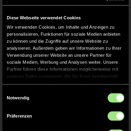
Liveticker
Keine Daten verfügbar.
Diese Webseite verwendet Cookies
Wir verwenden Cookies, um Inhalte und Anzeigen zu
personalisieren, Funktionen für soziale Medien anbieten
zu können und die Zugriffe auf unsere Website zu
analysieren. Außerdem geben wir Informationen zu Ihrer
Verwendung unserer Website an unsere Partner für
soziale Medien, Werbung und Analysen weiter. Unsere
Partner führen diese Informationen möglicherweise mit
weiteren Daten zusammen, die Sie ihnen bereitgestellt
haben oder die sie im Rahmen Ihrer Nutzung der Dienste
gesammelt haben.
Einwilligungsauswahl
Notwendig
Präferenzen