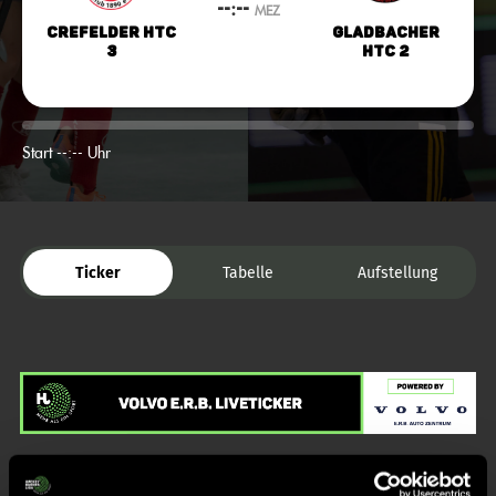
--:--
MEZ
Crefelder HTC
Gladbacher
3
HTC 2
Start --:-- Uhr
Ticker
Tabelle
Aufstellung