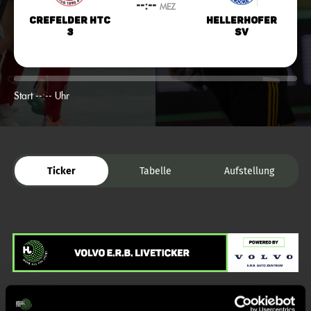
--:--
MEZ
Crefelder HTC
Hellerhofer
3
SV
Start --:-- Uhr
Ticker
Tabelle
Aufstellung