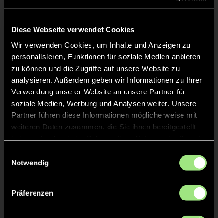
Liveticker
Keine Daten verfügbar.
Diese Webseite verwendet Cookies
Wir verwenden Cookies, um Inhalte und Anzeigen zu
personalisieren, Funktionen für soziale Medien anbieten
zu können und die Zugriffe auf unsere Website zu
analysieren. Außerdem geben wir Informationen zu Ihrer
Verwendung unserer Website an unsere Partner für
soziale Medien, Werbung und Analysen weiter. Unsere
Partner führen diese Informationen möglicherweise mit
weiteren Daten zusammen, die Sie ihnen bereitgestellt
haben oder die sie im Rahmen Ihrer Nutzung der Dienste
gesammelt haben.
Einwilligungsauswahl
Notwendig
Präferenzen