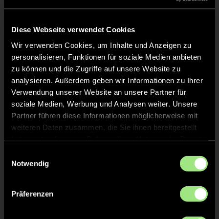
Liveticker
Keine Daten verfügbar.
Diese Webseite verwendet Cookies
Wir verwenden Cookies, um Inhalte und Anzeigen zu
personalisieren, Funktionen für soziale Medien anbieten
zu können und die Zugriffe auf unsere Website zu
analysieren. Außerdem geben wir Informationen zu Ihrer
Verwendung unserer Website an unsere Partner für
soziale Medien, Werbung und Analysen weiter. Unsere
Partner führen diese Informationen möglicherweise mit
weiteren Daten zusammen, die Sie ihnen bereitgestellt
haben oder die sie im Rahmen Ihrer Nutzung der Dienste
gesammelt haben.
Einwilligungsauswahl
Notwendig
Präferenzen