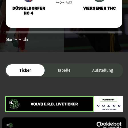
--:--
MEZ
Düsseldorfer
Viersener THC
HC 4
Start --:-- Uhr
Ticker
Tabelle
Aufstellung