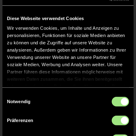
Liveticker
Keine Daten verfügbar.
Diese Webseite verwendet Cookies
Wir verwenden Cookies, um Inhalte und Anzeigen zu
personalisieren, Funktionen für soziale Medien anbieten
zu können und die Zugriffe auf unsere Website zu
analysieren. Außerdem geben wir Informationen zu Ihrer
Verwendung unserer Website an unsere Partner für
soziale Medien, Werbung und Analysen weiter. Unsere
Partner führen diese Informationen möglicherweise mit
weiteren Daten zusammen, die Sie ihnen bereitgestellt
haben oder die sie im Rahmen Ihrer Nutzung der Dienste
gesammelt haben.
Einwilligungsauswahl
Notwendig
Präferenzen