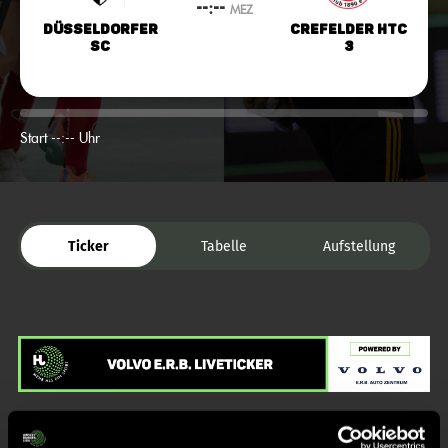
--:--
MEZ
Düsseldorfer
Crefelder HTC
SC
3
Start --:-- Uhr
Ticker
Tabelle
Aufstellung