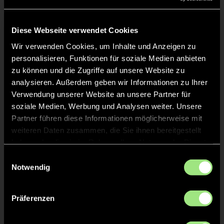
Liveticker
Keine Daten verfügbar.
Diese Webseite verwendet Cookies
Wir verwenden Cookies, um Inhalte und Anzeigen zu
personalisieren, Funktionen für soziale Medien anbieten
zu können und die Zugriffe auf unsere Website zu
analysieren. Außerdem geben wir Informationen zu Ihrer
Verwendung unserer Website an unsere Partner für
soziale Medien, Werbung und Analysen weiter. Unsere
Partner führen diese Informationen möglicherweise mit
weiteren Daten zusammen, die Sie ihnen bereitgestellt
haben oder die sie im Rahmen Ihrer Nutzung der Dienste
gesammelt haben.
Einwilligungsauswahl
Notwendig
Präferenzen