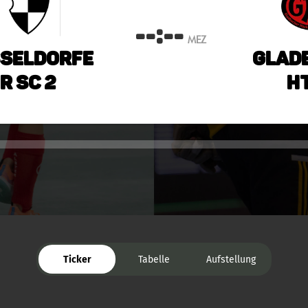
--:--
MEZ
seldorfe
Glad
r SC 2
HT
Ticker
Tabelle
Aufstellung