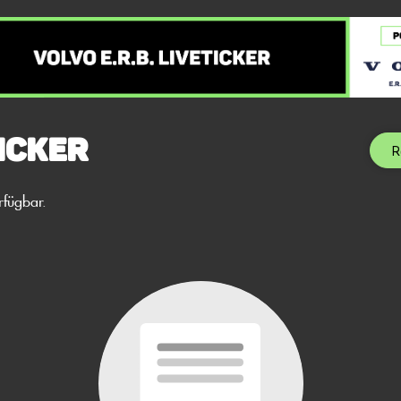
icker
R
rfügbar.