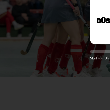
Düs
Start --:-- Uhr