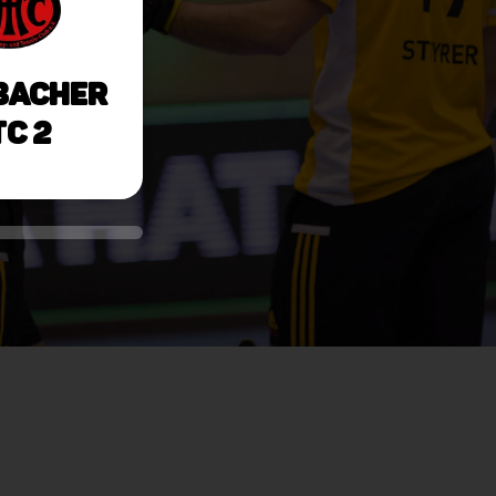
bacher
C 2