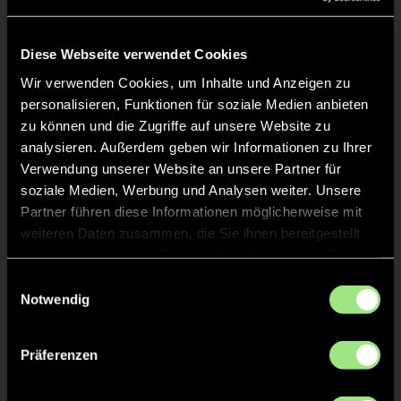
Liveticker
Keine Daten verfügbar.
Diese Webseite verwendet Cookies
Wir verwenden Cookies, um Inhalte und Anzeigen zu
personalisieren, Funktionen für soziale Medien anbieten
zu können und die Zugriffe auf unsere Website zu
analysieren. Außerdem geben wir Informationen zu Ihrer
Verwendung unserer Website an unsere Partner für
soziale Medien, Werbung und Analysen weiter. Unsere
Partner führen diese Informationen möglicherweise mit
weiteren Daten zusammen, die Sie ihnen bereitgestellt
haben oder die sie im Rahmen Ihrer Nutzung der Dienste
gesammelt haben.
Einwilligungsauswahl
Notwendig
Präferenzen