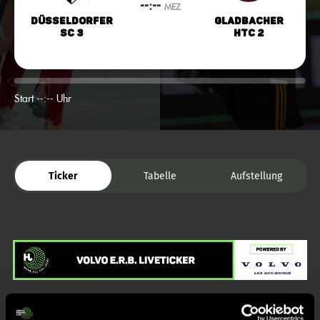
--:--
MEZ
Düsseldorfer
Gladbacher
SC 3
HTC 2
Start --:-- Uhr
Ticker
Tabelle
Aufstellung