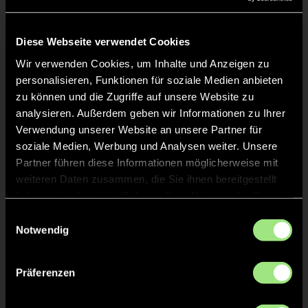
Liveticker
Keine Daten verfügbar.
Diese Webseite verwendet Cookies
Wir verwenden Cookies, um Inhalte und Anzeigen zu
personalisieren, Funktionen für soziale Medien anbieten
zu können und die Zugriffe auf unsere Website zu
analysieren. Außerdem geben wir Informationen zu Ihrer
Verwendung unserer Website an unsere Partner für
soziale Medien, Werbung und Analysen weiter. Unsere
Partner führen diese Informationen möglicherweise mit
weiteren Daten zusammen, die Sie ihnen bereitgestellt
haben oder die sie im Rahmen Ihrer Nutzung der Dienste
gesammelt haben.
Einwilligungsauswahl
Notwendig
Präferenzen