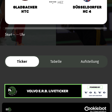
--:--
MEZ
Gladbacher
Düsseldorfer
HTC
HC 4
Start --:-- Uhr
Ticker
Tabelle
Aufstellung