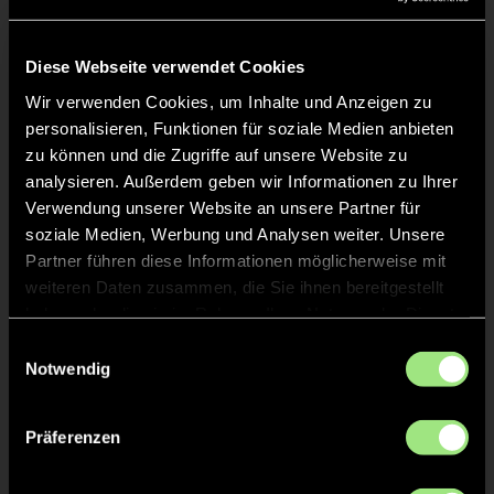
Liveticker
Keine Daten verfügbar.
Diese Webseite verwendet Cookies
Wir verwenden Cookies, um Inhalte und Anzeigen zu
personalisieren, Funktionen für soziale Medien anbieten
zu können und die Zugriffe auf unsere Website zu
analysieren. Außerdem geben wir Informationen zu Ihrer
Verwendung unserer Website an unsere Partner für
soziale Medien, Werbung und Analysen weiter. Unsere
Partner führen diese Informationen möglicherweise mit
weiteren Daten zusammen, die Sie ihnen bereitgestellt
haben oder die sie im Rahmen Ihrer Nutzung der Dienste
gesammelt haben.
Einwilligungsauswahl
Notwendig
Präferenzen