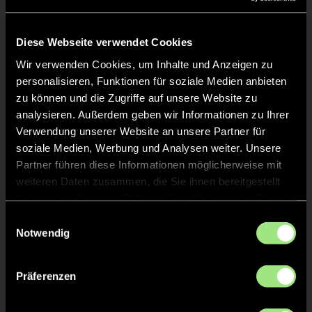
Liveticker
Keine Daten verfügbar.
Diese Webseite verwendet Cookies
Wir verwenden Cookies, um Inhalte und Anzeigen zu
personalisieren, Funktionen für soziale Medien anbieten
zu können und die Zugriffe auf unsere Website zu
analysieren. Außerdem geben wir Informationen zu Ihrer
Verwendung unserer Website an unsere Partner für
soziale Medien, Werbung und Analysen weiter. Unsere
Partner führen diese Informationen möglicherweise mit
weiteren Daten zusammen, die Sie ihnen bereitgestellt
haben oder die sie im Rahmen Ihrer Nutzung der Dienste
gesammelt haben.
Einwilligungsauswahl
Notwendig
Präferenzen