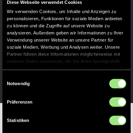
Diese Webseite verwendet Cookies
Liveticker
Wir verwenden Cookies, um Inhalte und Anzeigen zu
personalisieren, Funktionen für soziale Medien anbieten
Abpfiff
20'
zu können und die Zugriffe auf unsere Website zu
Spiel beendet
analysieren. Außerdem geben wir Informationen zu Ihrer
Verwendung unserer Website an unsere Partner für
soziale Medien, Werbung und Analysen weiter. Unsere
TOR 0:1, KURZE ECKE - TOR
15'
Partner führen diese Informationen möglicherweise mit
weiteren Daten zusammen, die Sie ihnen bereitgestellt
haben oder die sie im Rahmen Ihrer Nutzung der Dienste
Sophia
S.
30
gesammelt haben.
Einwilligungsauswahl
Notwendig
Präferenzen
Partner
Statistiken