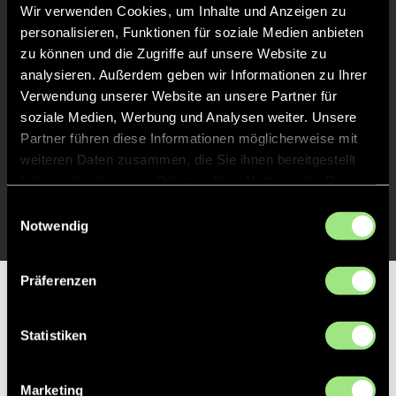
Liveticker
Wir verwenden Cookies, um Inhalte und Anzeigen zu
personalisieren, Funktionen für soziale Medien anbieten
Abpfiff
20'
zu können und die Zugriffe auf unsere Website zu
Spiel beendet
analysieren. Außerdem geben wir Informationen zu Ihrer
Verwendung unserer Website an unsere Partner für
soziale Medien, Werbung und Analysen weiter. Unsere
TOR 0:1, FELDTOR
11'
Partner führen diese Informationen möglicherweise mit
weiteren Daten zusammen, die Sie ihnen bereitgestellt
haben oder die sie im Rahmen Ihrer Nutzung der Dienste
TOR 1:0, FELDTOR
11'
gesammelt haben.
Einwilligungsauswahl
Notwendig
Präferenzen
Partner
Statistiken
Marketing