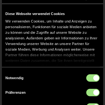
Liveticker
Diese Webseite verwendet Cookies
Wir verwenden Cookies, um Inhalte und Anzeigen zu
Abpfiff
20'
personalisieren, Funktionen für soziale Medien anbieten
zu können und die Zugriffe auf unsere Website zu
Spiel beendet
analysieren. Außerdem geben wir Informationen zu Ihrer
Verwendung unserer Website an unsere Partner für
ABPFIFF 1. Halbzeit
1'
soziale Medien, Werbung und Analysen weiter. Unsere
Partner führen diese Informationen möglicherweise mit
weiteren Daten zusammen, die Sie ihnen bereitgestellt
TOR 0:1, FELDTOR
1'
haben oder die sie im Rahmen Ihrer Nutzung der Dienste
gesammelt haben.
Einwilligungsauswahl
Notwendig
Theresa
B.
27
Präferenzen