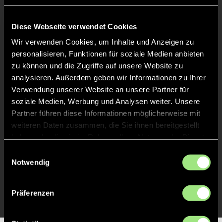
Liveticker
Abpfiff
Diese Webseite verwendet Cookies
20'
Spiel beendet
Wir verwenden Cookies, um Inhalte und Anzeigen zu
personalisieren, Funktionen für soziale Medien anbieten
zu können und die Zugriffe auf unsere Website zu
TOR 0:1, FELDTOR
14'
analysieren. Außerdem geben wir Informationen zu Ihrer
Verwendung unserer Website an unsere Partner für
soziale Medien, Werbung und Analysen weiter. Unsere
TOR 0:1, FELDTOR
13'
Partner führen diese Informationen möglicherweise mit
weiteren Daten zusammen, die Sie ihnen bereitgestellt
haben oder die sie im Rahmen Ihrer Nutzung der Dienste
TOR 0:1, FELDTOR
12'
gesammelt haben.
Einwilligungsauswahl
Notwendig
TOR 0:1, FELDTOR
11'
Präferenzen