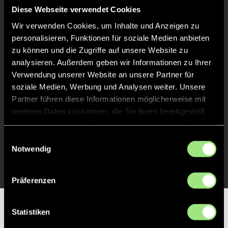
Liveticker
Diese Webseite verwendet Cookies
Wir verwenden Cookies, um Inhalte und Anzeigen zu
Abpfiff
20'
personalisieren, Funktionen für soziale Medien anbieten
Spiel beendet
zu können und die Zugriffe auf unsere Website zu
analysieren. Außerdem geben wir Informationen zu Ihrer
Verwendung unserer Website an unsere Partner für
TOR 0:3, KURZE ECKE - TOR
11'
soziale Medien, Werbung und Analysen weiter. Unsere
Partner führen diese Informationen möglicherweise mit
weiteren Daten zusammen, die Sie ihnen bereitgestellt
TOR 0:2, FELDTOR
7'
haben oder die sie im Rahmen Ihrer Nutzung der Dienste
gesammelt haben.
Einwilligungsauswahl
TOR 0:1, FELDTOR
Notwendig
7'
Präferenzen
Partner
Statistiken