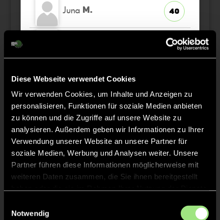
Juna
M.
40
Helena
M.
47
Nevia
P.
46
Diese Webseite verwendet Cookies
Wir verwenden Cookies, um Inhalte und Anzeigen zu
personalisieren, Funktionen für soziale Medien anbieten
zu können und die Zugriffe auf unsere Website zu
analysieren. Außerdem geben wir Informationen zu Ihrer
Staff
Verwendung unserer Website an unsere Partner für
soziale Medien, Werbung und Analysen weiter. Unsere
Partner führen diese Informationen möglicherweise mit
Britta
NEUMANN
weiteren Daten zusammen, die Sie ihnen bereitgestellt
haben oder die sie im Rahmen Ihrer Nutzung der Dienste
Jan
CIEKLINSKI
gesammelt haben.
Einwilligungsauswahl
Notwendig