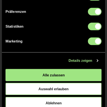
Präferenzen
TW = Torwart & ETW = Ersatztorwart, K = Kapitän
Statistiken
Tore & Karten
Marketing
1/4
0:1
Alexandra M., 2’
1:1
Valerie W., 15’
Details zeigen
1:2
Mila K., 18’
1:3
Alexandra M., 20’
Alle zulassen
2/4
Auswahl erlauben
3/4
4/4
Ablehnen