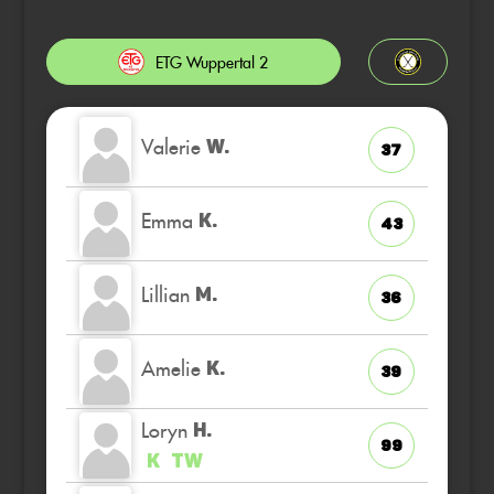
ETG Wuppertal 2
Valerie
W.
37
Emma
K.
43
Lillian
M.
36
Amelie
K.
39
Loryn
H.
99
K
TW