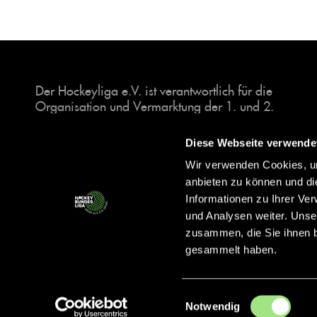
Der Hockeyliga e.V. ist verantwortlich für die
Organisation und Vermarktung der 1. und 2.
Hockey-Bundesligen auf dem Feld und in der
Halle. Insgesamt sind über 60 Vereine unter dem
Diese Webseite verwende
Dach der Hockeyliga organisiert, sowohl im
Wir verwenden Cookies, um
Herren als auch im Damen Bereich.
anbieten zu können und di
Informationen zu Ihrer Ve
und Analysen weiter. Unse
zusammen, die Sie ihnen b
gesammelt haben.
Einwilligungsauswahl
Notwendig