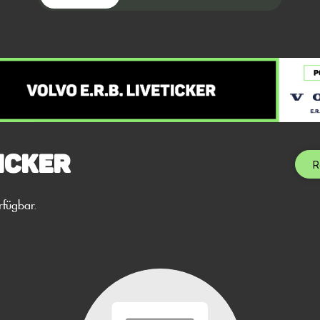
icker
R
rfügbar.