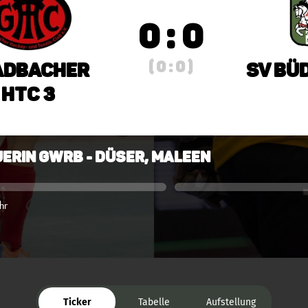
0 : 0
( 0 : 0 )
adbacher
SV Bü
HTC 3
erin GWRB - Düser, Maleen
hr
Ticker
Tabelle
Aufstellung