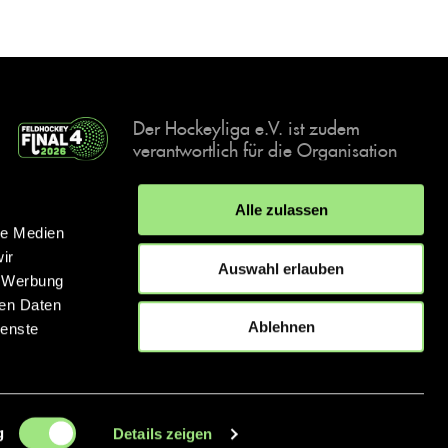
Der Hockeyliga e.V. ist zudem
verantwortlich für die Organisation
und Durchführung der Final4
Events, der deutschen Hockey-
Alle zulassen
Meisterschaften.
le Medien
ir
Auswahl erlauben
, Werbung
ren Daten
IMPRESSUM
DATENSCHUTZERKLÄRUNG
Ablehnen
ienste
© 2026 hockey.de
g
Details zeigen