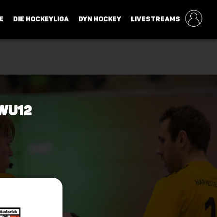
E
DIE HOCKEYLIGA
DYN HOCKEY
LIVESTREAMS
 wU12