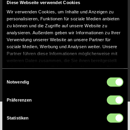
Diese Webseite verwendet Cookies
Abpfiff
20'
Wir verwenden Cookies, um Inhalte und Anzeigen zu
personalisieren, Funktionen für soziale Medien anbieten
Spiel beendet
zu können und die Zugriffe auf unsere Website zu
analysieren. Außerdem geben wir Informationen zu Ihrer
TOR 0:1, FELDTOR
13'
Verwendung unserer Website an unsere Partner für
soziale Medien, Werbung und Analysen weiter. Unsere
Partner führen diese Informationen möglicherweise mit
TOR 0:1, FELDTOR
12'
weiteren Daten zusammen, die Sie ihnen bereitgestellt
haben oder die sie im Rahmen Ihrer Nutzung der Dienste
gesammelt haben.
Einwilligungsauswahl
TOR 0:1, FELDTOR
11'
Notwendig
Präferenzen
Partner
Statistiken