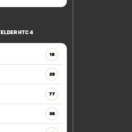
elder HTC 4
19
29
77
39