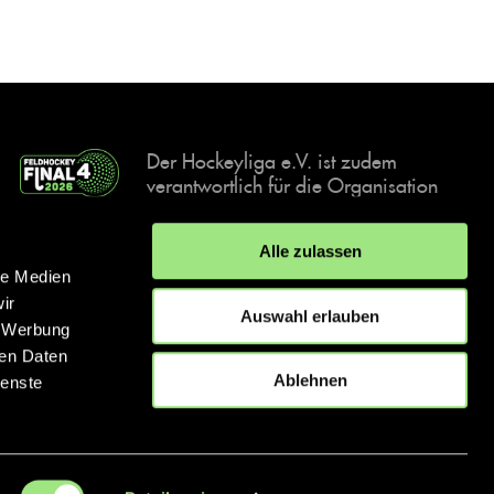
Der Hockeyliga e.V. ist zudem
verantwortlich für die Organisation
und Durchführung der Final4
Events, der deutschen Hockey-
Alle zulassen
Meisterschaften.
le Medien
ir
Auswahl erlauben
, Werbung
ren Daten
IMPRESSUM
DATENSCHUTZERKLÄRUNG
Ablehnen
ienste
© 2026 hockey.de