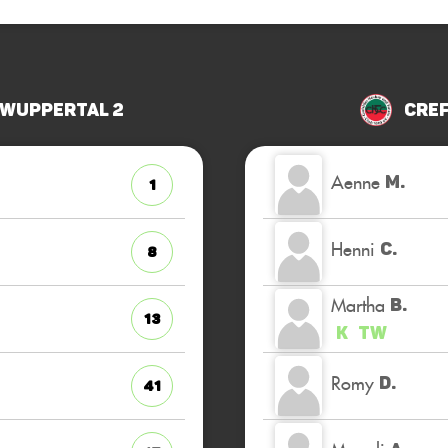
 Wuppertal 2
Cref
Aenne
M.
1
Henni
C.
8
Martha
B.
13
K
TW
Romy
D.
41