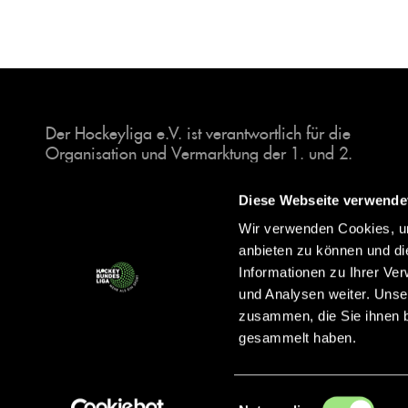
Der Hockeyliga e.V. ist verantwortlich für die
Organisation und Vermarktung der 1. und 2.
Hockey-Bundesligen auf dem Feld und in der
Halle. Insgesamt sind über 60 Vereine unter dem
Diese Webseite verwende
Dach der Hockeyliga organisiert, sowohl im
Wir verwenden Cookies, um
Herren als auch im Damen Bereich.
anbieten zu können und di
Informationen zu Ihrer Ve
und Analysen weiter. Unse
zusammen, die Sie ihnen b
gesammelt haben.
Einwilligungsauswahl