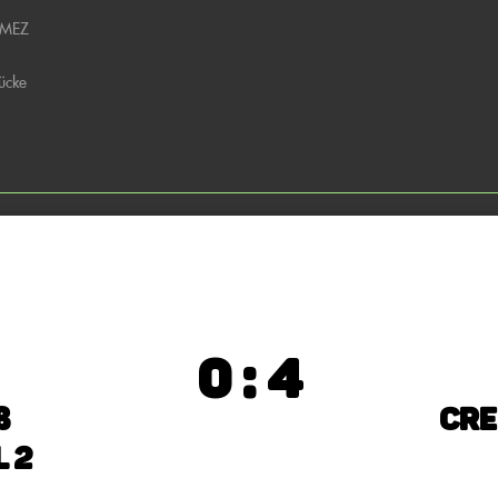
 MEZ
ücke
0 : 4
ß
Cre
 2