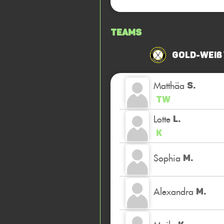
Teams
Gold-Weiß
Matthäa
S.
TW
Lotte
L.
K
Sophia
M.
Alexandra
M.