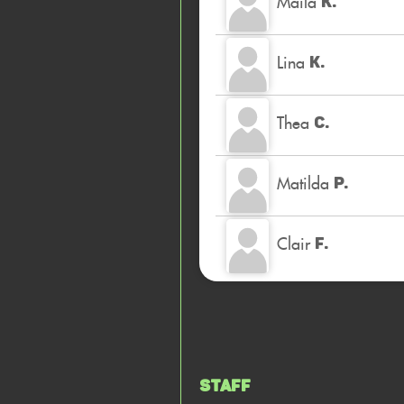
Maila
K.
Lina
K.
Thea
C.
Matilda
P.
Clair
F.
Staff