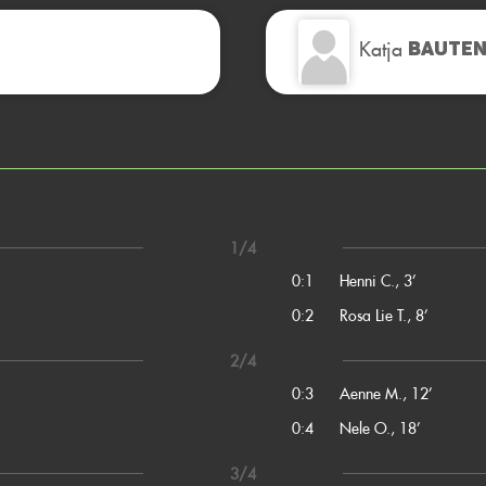
Katja
BAUTE
1/4
0:1
Henni C., 3’
0:2
Rosa Lie T., 8’
2/4
0:3
Aenne M., 12’
0:4
Nele O., 18’
3/4