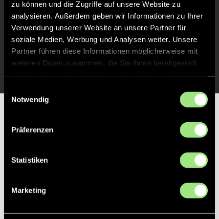
zu können und die Zugriffe auf unsere Website zu
Abpfiff
20'
analysieren. Außerdem geben wir Informationen zu Ihrer
Spiel beendet
Verwendung unserer Website an unsere Partner für
soziale Medien, Werbung und Analysen weiter. Unsere
Partner führen diese Informationen möglicherweise mit
TOR 0:1, FELDTOR
11'
weiteren Daten zusammen, die Sie ihnen bereitgestellt
haben oder die sie im Rahmen Ihrer Nutzung der Dienste
gesammelt haben.
Einwilligungsauswahl
Notwendig
Partner
Präferenzen
Statistiken
Marketing