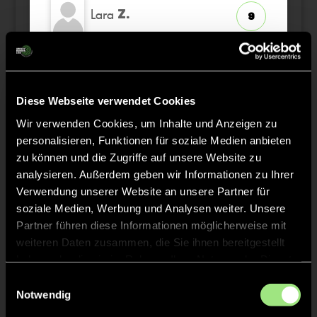
Lara
Z.
9
Luisa
L.
45
Diese Webseite verwendet Cookies
Elen
K.
13
Wir verwenden Cookies, um Inhalte und Anzeigen zu
personalisieren, Funktionen für soziale Medien anbieten
zu können und die Zugriffe auf unsere Website zu
analysieren. Außerdem geben wir Informationen zu Ihrer
Verwendung unserer Website an unsere Partner für
Staff
soziale Medien, Werbung und Analysen weiter. Unsere
Partner führen diese Informationen möglicherweise mit
Kerstin
SCHICKENBERG
weiteren Daten zusammen, die Sie ihnen bereitgestellt
haben oder die sie im Rahmen Ihrer Nutzung der Dienste
gesammelt haben.
Einwilligungsauswahl
Notwendig