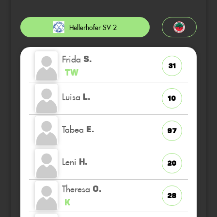
Hellerhofer SV 2
Frida
S.
31
TW
Luisa
L.
10
Tabea
E.
97
Leni
H.
20
Theresa
O.
28
K