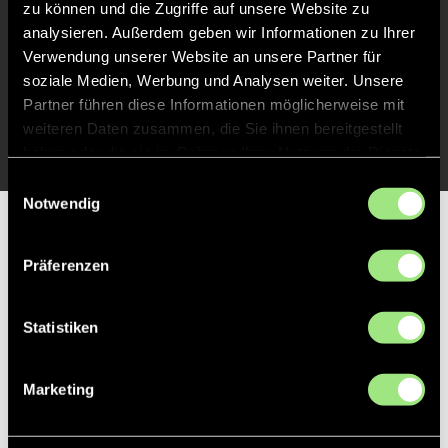
zu können und die Zugriffe auf unsere Website zu
Abpfiff
20'
analysieren. Außerdem geben wir Informationen zu Ihrer
Spiel beendet
Verwendung unserer Website an unsere Partner für
soziale Medien, Werbung und Analysen weiter. Unsere
Partner führen diese Informationen möglicherweise mit
TOR 1:0, FELDTOR
12'
weiteren Daten zusammen, die Sie ihnen bereitgestellt
haben oder die sie im Rahmen Ihrer Nutzung der Dienste
gesammelt haben.
Einwilligungsauswahl
Notwendig
Partner
Präferenzen
Statistiken
Marketing