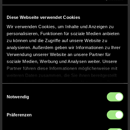
Elen
K.
39
K
Diese Webseite verwendet Cookies
Wir verwenden Cookies, um Inhalte und Anzeigen zu
personalisieren, Funktionen für soziale Medien anbieten
Staff
zu können und die Zugriffe auf unsere Website zu
analysieren. Außerdem geben wir Informationen zu Ihrer
Verwendung unserer Website an unsere Partner für
Kerstin
SCHICKENBERG
soziale Medien, Werbung und Analysen weiter. Unsere
Partner führen diese Informationen möglicherweise mit
weiteren Daten zusammen, die Sie ihnen bereitgestellt
haben oder die sie im Rahmen Ihrer Nutzung der Dienste
gesammelt haben.
Einwilligungsauswahl
TW = Torwart & ETW = Ersatztorwart, K = Kapitän
Notwendig
Tore & Karten
Präferenzen
1/4