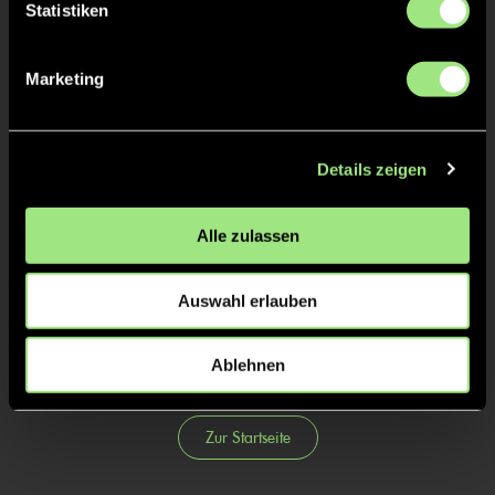
1:0
Elen K., 0’
Statistiken
0:1
3’
Marketing
2/4
0:1
12’
1:0
Elen K., 20’
Details zeigen
3/4
Alle zulassen
4/4
Auswahl erlauben
Ablehnen
Zur Startseite