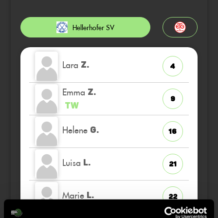
Hellerhofer SV
Lara
Z.
4
Emma
Z.
9
TW
Helene
G.
16
Luisa
L.
21
Marie
L.
22