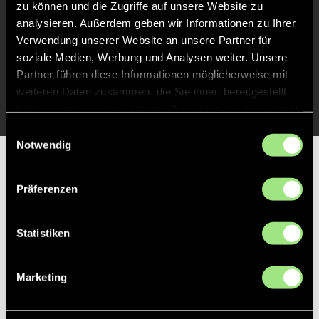
zu können und die Zugriffe auf unsere Website zu
Abpfiff
20'
analysieren. Außerdem geben wir Informationen zu Ihrer
Spiel beendet
Verwendung unserer Website an unsere Partner für
soziale Medien, Werbung und Analysen weiter. Unsere
Partner führen diese Informationen möglicherweise mit
TOR 1:0, FELDTOR
18'
weiteren Daten zusammen, die Sie ihnen bereitgestellt
haben oder die sie im Rahmen Ihrer Nutzung der Dienste
gesammelt haben.
Einwilligungsauswahl
Notwendig
Partner
Präferenzen
Statistiken
Marketing