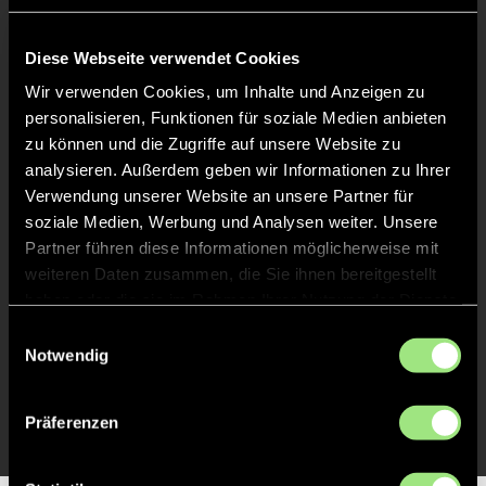
Liveticker
Abpfiff
Diese Webseite verwendet Cookies
20'
Spiel beendet
Wir verwenden Cookies, um Inhalte und Anzeigen zu
personalisieren, Funktionen für soziale Medien anbieten
zu können und die Zugriffe auf unsere Website zu
TOR 0:1, FELDTOR
12'
analysieren. Außerdem geben wir Informationen zu Ihrer
Verwendung unserer Website an unsere Partner für
soziale Medien, Werbung und Analysen weiter. Unsere
TOR 1:0, FELDTOR
12'
Partner führen diese Informationen möglicherweise mit
weiteren Daten zusammen, die Sie ihnen bereitgestellt
haben oder die sie im Rahmen Ihrer Nutzung der Dienste
TOR 0:1, FELDTOR
11'
gesammelt haben.
Einwilligungsauswahl
Notwendig
TOR 1:0, FELDTOR
11'
Präferenzen