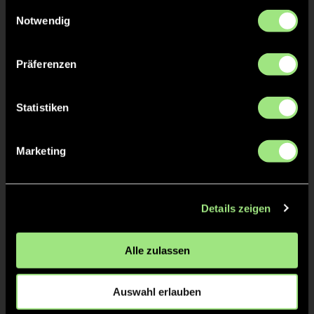
gesammelt haben.
Einwilligungsauswahl
Notwendig
Staff
Präferenzen
Lena
GREIN
Statistiken
Marketing
TW = Torwart & ETW = Ersatztorwart, K = Kapitän
Tore & Karten
Details zeigen
1/4
Alle zulassen
1:0
5’
2/4
Auswahl erlauben
3/4