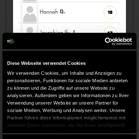
Hannah
Q.
15
Josephine Ify
J.
17
Luise
P.
7
Diese Webseite verwendet Cookies
Florentine
Wir verwenden Cookies, um Inhalte und Anzeigen zu
U.
5
personalisieren, Funktionen für soziale Medien anbieten
zu können und die Zugriffe auf unsere Website zu
Louisa
M.
analysieren. Außerdem geben wir Informationen zu Ihrer
1
TW
Verwendung unserer Website an unsere Partner für
soziale Medien, Werbung und Analysen weiter. Unsere
Luisa
K.
22
Partner führen diese Informationen möglicherweise mit
weiteren Daten zusammen, die Sie ihnen bereitgestellt
haben oder die sie im Rahmen Ihrer Nutzung der Dienste