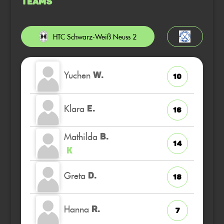
Teams
HTC Schwarz-Weiß Neuss 2
Yuchen
W.
10
Klara
E.
16
Mathilda
B.
14
K
Greta
D.
18
Hanna
R.
7