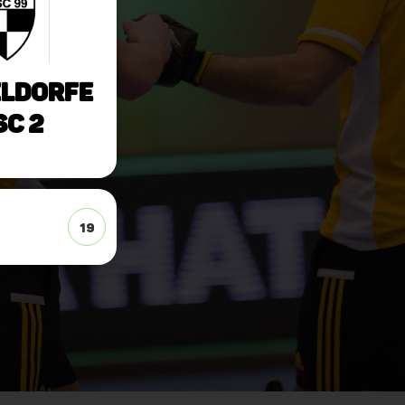
ldorfe
SC 2
19