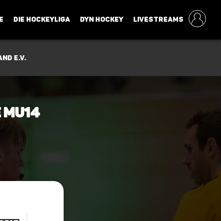
E
DIE HOCKEYLIGA
DYN HOCKEY
LIVESTREAMS
nd e.V.
e mu14