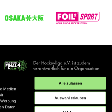
Der Hockeyliga e.V. ist zudem
verantwortlich für die Organisation
und Durchführung der Final4
Events, der deutschen Hockey-
Alle zulassen
Meisterschaften.
le Medien
ir
Auswahl erlauben
, Werbung
ren Daten
IMPRESSUM
DATENSCHUTZERKLÄRUNG