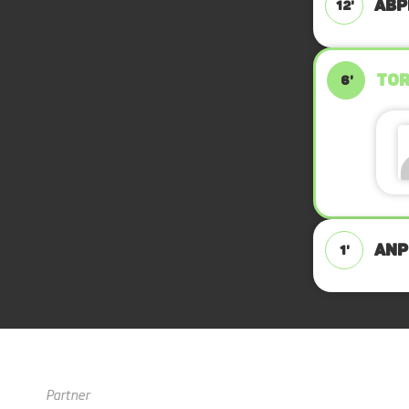
ABPF
12'
TOR
6'
ANPF
1'
Partner