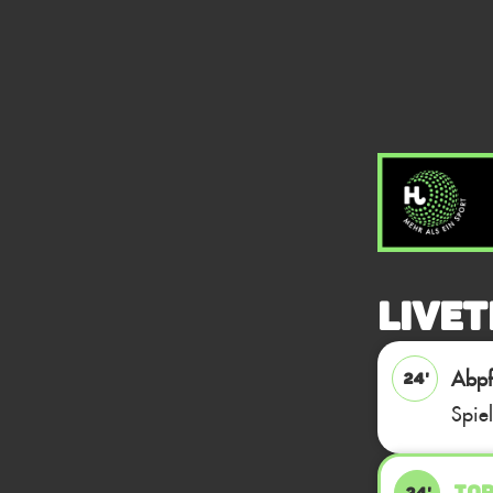
Livet
Abpfi
24'
Spie