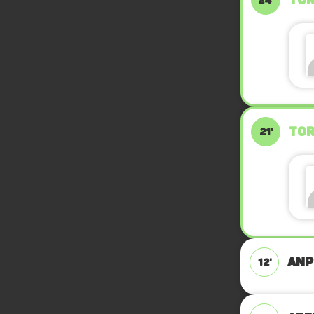
TOR
24'
TOR
21'
ANP
12'