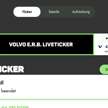
Ticker
Tabelle
Aufstellung
icker
R
ff
l beendet