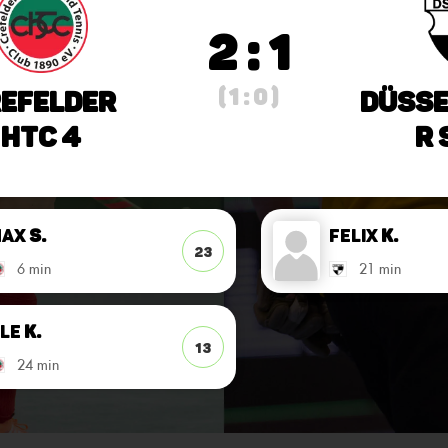
2 : 1
( 1 : 0 )
efelder
Düsse
HTC 4
r 
Max
S.
Felix
K.
23
6 min
21 min
le
K.
13
24 min