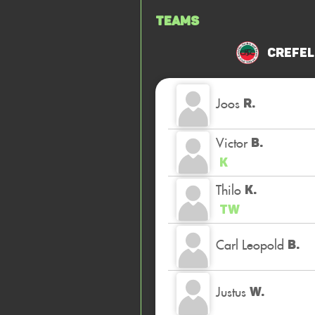
Teams
Crefel
Joos
R.
Victor
B.
K
Thilo
K.
TW
Carl Leopold
B.
Justus
W.