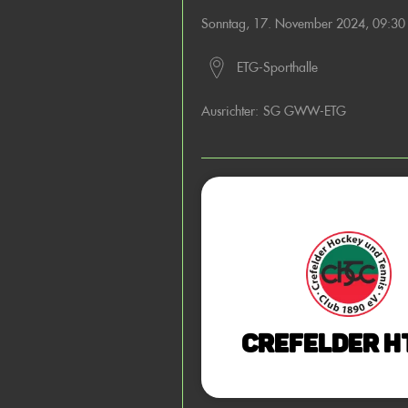
Sonntag, 17. November 2024, 09:3
ETG-Sporthalle
Ausrichter:
SG GWW-ETG
Crefelder H