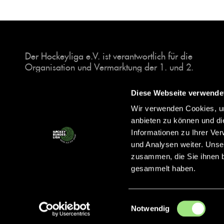
Der Hockeyliga e.V. ist verantwortlich für die
Organisation und Vermarktung der 1. und 2.
Hockey-Bundesligen auf dem Feld und in der
Halle. Insgesamt sind über 60 Vereine unter dem
Diese Webseite verwende
Dach der Hockeyliga organisiert, sowohl im
Wir verwenden Cookies, um
Herren als auch im Damen Bereich.
anbieten zu können und di
Informationen zu Ihrer Ve
und Analysen weiter. Unse
zusammen, die Sie ihnen b
gesammelt haben.
Einwilligungsauswahl
Notwendig