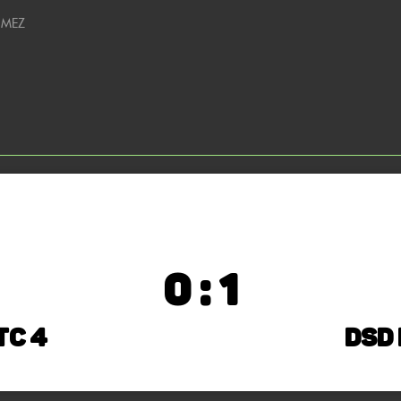
0 MEZ
0 : 1
TC 4
DSD