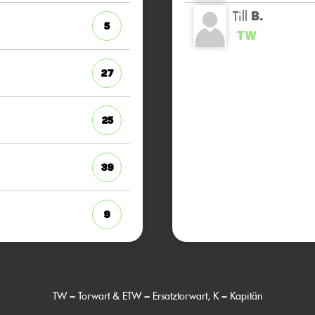
Till
B.
5
TW
27
25
39
9
TW = Torwart & ETW = Ersatztorwart, K = Kapitän