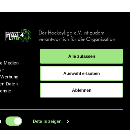
Der Hockeyliga e.V. ist zudem
verantwortlich für die Organisation
und Durchführung der Final4
Events, der deutschen Hockey-
Alle zulassen
Meisterschaften.
le Medien
ir
Auswahl erlauben
, Werbung
ren Daten
IMPRESSUM
DATENSCHUTZERKLÄRUNG
Ablehnen
ienste
© 2026 hockey.de
g
Details zeigen