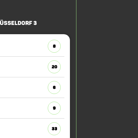
Düsseldorf 3
8
20
6
9
33