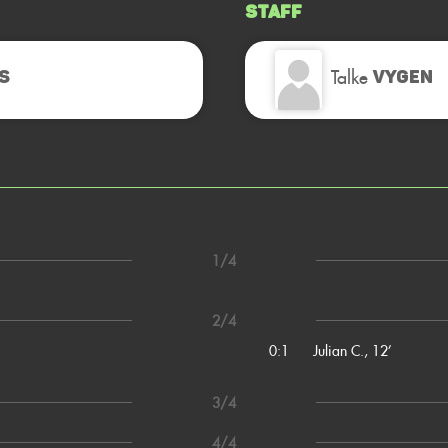
Staff
Talke
S
VYGEN
1/4
2/4
0:1
Julian C., 12’
3/4
4/4