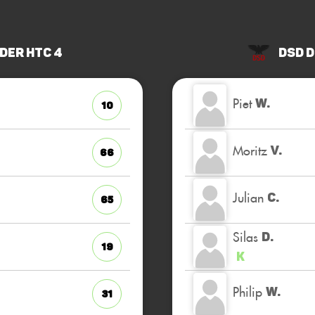
der HTC 4
DSD 
Piet
W.
10
Moritz
V.
66
Julian
C.
65
Silas
D.
19
K
Philip
W.
31