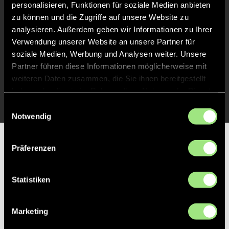
personalisieren, Funktionen für soziale Medien anbieten
Liveticker
zu können und die Zugriffe auf unsere Website zu
analysieren. Außerdem geben wir Informationen zu Ihrer
Abpfiff
24'
Verwendung unserer Website an unsere Partner für
Spiel beendet
soziale Medien, Werbung und Analysen weiter. Unsere
Partner führen diese Informationen möglicherweise mit
weiteren Daten zusammen, die Sie ihnen bereitgestellt
TOR 1:0, FELDTOR
13'
haben oder die sie im Rahmen Ihrer Nutzung der Dienste
gesammelt haben.
Einwilligungsauswahl
Notwendig
Partner
Präferenzen
Statistiken
Marketing