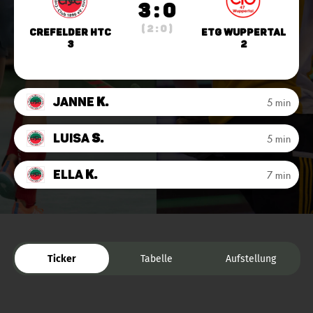
3 : 0
( 2 : 0 )
Crefelder HTC
ETG Wuppertal
3
2
Janne
K.
5 min
Luisa
S.
5 min
Ella
K.
7 min
Ticker
Tabelle
Aufstellung