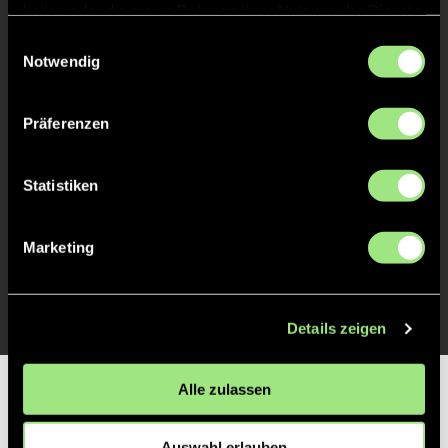
haben oder die sie im Rahmen Ihrer Nutzung der Dienste
gesammelt haben.
Einwilligungsauswahl
Notwendig
Luisa
S.
46
Präferenzen
TOR 1:0, FELDTOR
5'
Statistiken
Marketing
Janne
K.
2
Details zeigen
Alle zulassen
Partner
Auswahl erlauben