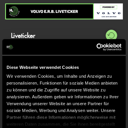
Liveticker
Abpfiff
20'
Spiel beendet
Diese Webseite verwendet Cookies
Wir verwenden Cookies, um Inhalte und Anzeigen zu
TOR 3:0, FELDTOR
7'
personalisieren, Funktionen für soziale Medien anbieten
zu können und die Zugriffe auf unsere Website zu
analysieren. Außerdem geben wir Informationen zu Ihrer
Ella
K.
88
Verwendung unserer Website an unsere Partner für
soziale Medien, Werbung und Analysen weiter. Unsere
Partner führen diese Informationen möglicherweise mit
weiteren Daten zusammen, die Sie ihnen bereitgestellt
TOR 2:0, FELDTOR
5'