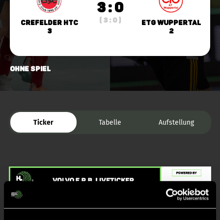
3 : 0
( 3 : 0 )
Crefelder HTC
ETG Wuppertal
3
2
ohne Spiel
Ticker
Tabelle
Aufstellung