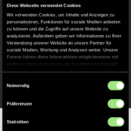
Liveticker
Diese Webseite verwendet Cookies
Wir verwenden Cookies, um Inhalte und Anzeigen zu
Abpfiff
20'
personalisieren, Funktionen für soziale Medien anbieten
Spiel beendet
zu können und die Zugriffe auf unsere Website zu
analysieren. Außerdem geben wir Informationen zu Ihrer
Verwendung unserer Website an unsere Partner für
TOR 3:0, FELDTOR
3'
soziale Medien, Werbung und Analysen weiter. Unsere
Partner führen diese Informationen möglicherweise mit
weiteren Daten zusammen, die Sie ihnen bereitgestellt
TOR 2:0, FELDTOR
2'
haben oder die sie im Rahmen Ihrer Nutzung der Dienste
gesammelt haben.
Einwilligungsauswahl
TOR 1:0, FELDTOR
Notwendig
1'
Präferenzen
Partner
Statistiken